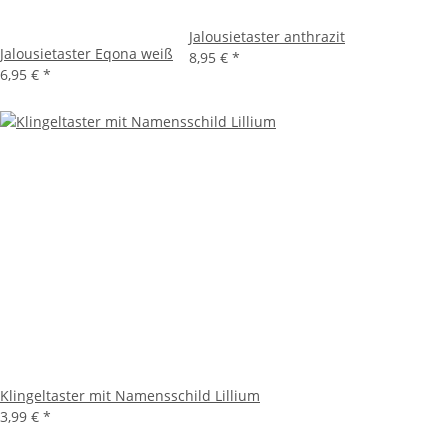
Jalousietaster anthrazit
Jalousietaster Eqona weiß
8,95 €
*
6,95 €
*
Klingeltaster mit Namensschild Lillium
3,99 €
*