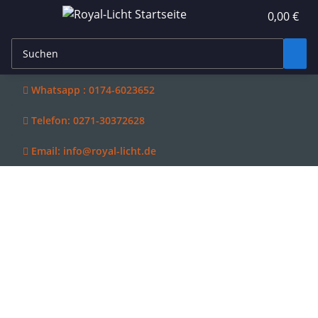
0,00 €

Whatsapp : 0174-6023652

Telefon: 0271-30372628

Email: info@royal-licht.de