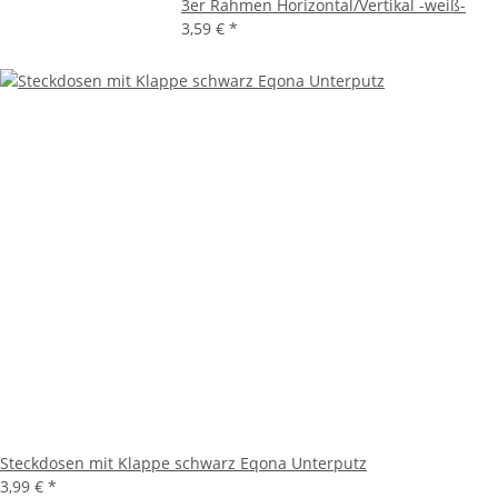
3er Rahmen Horizontal/Vertikal -weiß-
3,59 €
*
Steckdosen mit Klappe schwarz Eqona Unterputz
3,99 €
*