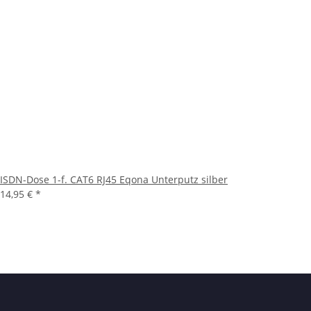
ISDN-Dose 1-f. CAT6 RJ45 Eqona Unterputz silber
14,95 €
*